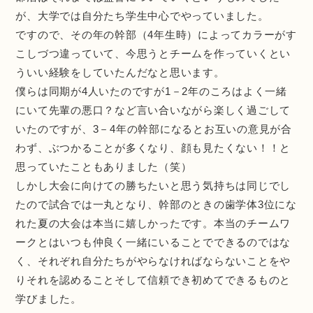
が、大学では自分たち学生中心でやっていました。
ですので、その年の幹部（4年生時）によってカラーがす
こしづつ違っていて、今思うとチームを作っていくとい
ういい経験をしていたんだなと思います。
僕らは同期が4人いたのですが1－2年のころはよく一緒
にいて先輩の悪口？など言い合いながら楽しく過ごして
いたのですが、3－4年の幹部になるとお互いの意見が合
わず、ぶつかることが多くなり、顔も見たくない！！と
思っていたこともありました（笑）
しかし大会に向けての勝ちたいと思う気持ちは同じでし
たので試合では一丸となり、幹部のときの歯学体3位にな
れた夏の大会は本当に嬉しかったです。本当のチームワ
ークとはいつも仲良く一緒にいることでできるのではな
く、それぞれ自分たちがやらなければならないことをや
りそれを認めることそして信頼でき初めてできるものと
学びました。