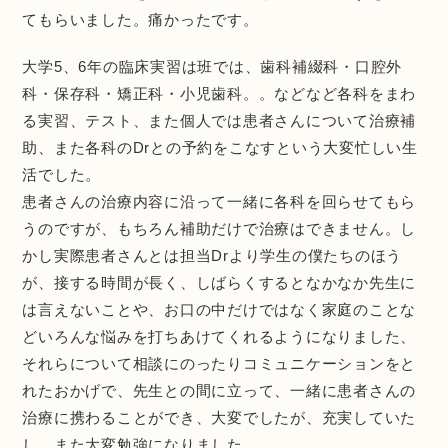
てもらいました。痛かったです。
大学5、6年の臨床実習は班では、歯科補綴科・口腔外
科・保存科・矯正科・小児歯科。。などなど各科をまわ
る実習、テスト、また個人では患者さんについて治療補
助、また各科のDrとの予約をこなすという大変忙しい生
活でした。
患者さんの治療内容に沿って一緒に各科を回らせてもら
うのですが、もちろん補助だけで治療はできません。し
かし実際患者さんとは担当Drより学生の僕たちのほう
が、接する時間が長く、しばらくするとなかなか先生に
は言えないことや、お口の中だけではなく家庭のことな
どいろんな悩みを打ちあけてくれるようになりました、
それらについて相談にのったりコミュニケーションをと
れたおかげで、先生との間に立って、一緒に患者さんの
治療に携わることができ、大変でしたが、充実していた
し、また大変勉強になりました。