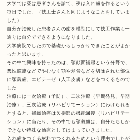
大学では昼は患者さんを診て、夜は入れ歯を作るという
毎日でした。（技工士さんと同じようなことをしていま
した）
自分が治療した患者さんの歯を模型にして技工作業も一
通りは自分でできるようになりました。
大学病院でしたので基礎からしっかりできたことがよか
ったと思います。
その中で興味を持ったのは、顎顔面補綴という分野で、
悪性腫瘍などでやむなく顎や頬骨などを切除された部位
に顎義歯、エピテーゼ（人工皮膚）などをつくるもので
した
治療には一次治療（予防）、二次治療（早期発見、早期
治療）、三次治療（リハビリてーション）にわけられる
とすると、補綴治療は欠損部の機能回復（リハビリテー
ション）に当たり、その中でも顎義歯は、自分たちしか
できない特殊な治療としてはまっていきました。
入れ歯をつくる材料でつくれるためという理由でしたが