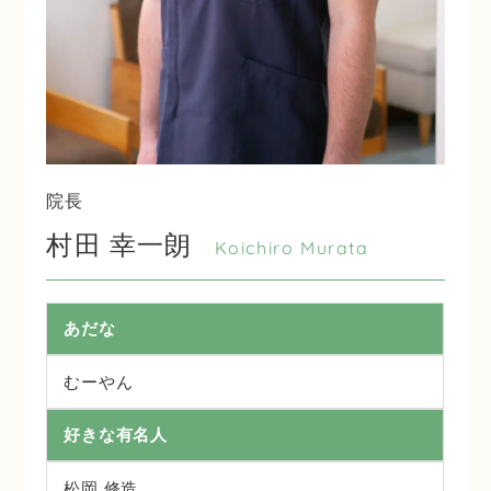
院長
村田 幸一朗
Koichiro Murata
あだな
むーやん
好きな有名人
松岡 修造