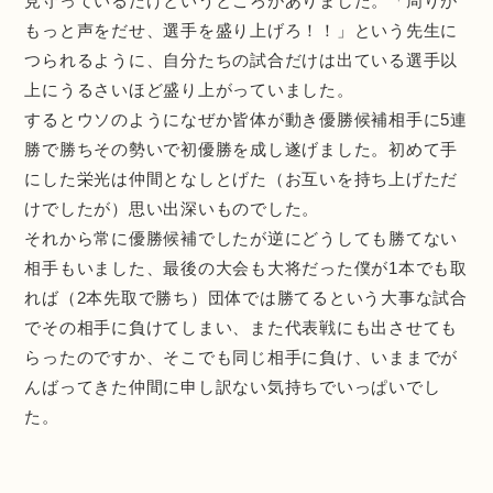
見守っているだけというところがありました。「周りが
もっと声をだせ、選手を盛り上げろ！！」という先生に
つられるように、自分たちの試合だけは出ている選手以
上にうるさいほど盛り上がっていました。
するとウソのようになぜか皆体が動き優勝候補相手に5連
勝で勝ちその勢いで初優勝を成し遂げました。初めて手
にした栄光は仲間となしとげた（お互いを持ち上げただ
けでしたが）思い出深いものでした。
それから常に優勝候補でしたが逆にどうしても勝てない
相手もいました、最後の大会も大将だった僕が1本でも取
れば（2本先取で勝ち）団体では勝てるという大事な試合
でその相手に負けてしまい、また代表戦にも出させても
らったのですか、そこでも同じ相手に負け、いままでが
んばってきた仲間に申し訳ない気持ちでいっぱいでし
た。